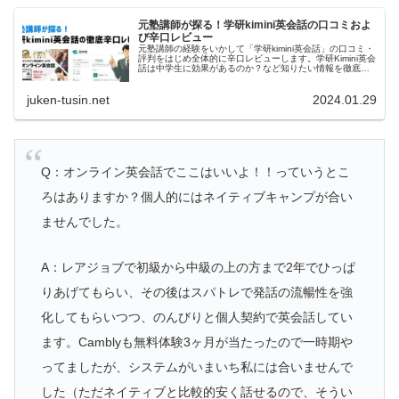
元塾講師が探る！学研kimini英会話の口コミおよ
び辛口レビュー
元塾講師の経験をいかして「学研kimini英会話」の口コミ・
評判をはじめ全体的に辛口レビューします。学研Kimini英会
話は中学生に効果があるのか？など知りたい情報を徹底調
査。これからオンライン英会話を選ぼうとしていれば必見
の内容です。
juken-tusin.net
2024.01.29
Q：オンライン英会話でここはいいよ！！っていうとこ
ろはありますか？個人的にはネイティブキャンプが合い
ませんでした。
A：レアジョブで初級から中級の上の方まで2年でひっぱ
りあげてもらい、その後はスパトレで発話の流暢性を強
化してもらいつつ、のんびりと個人契約で英会話してい
ます。Camblyも無料体験3ヶ月が当たったので一時期や
ってましたが、システムがいまいち私には合いませんで
した（ただネイティブと比較的安く話せるので、そうい