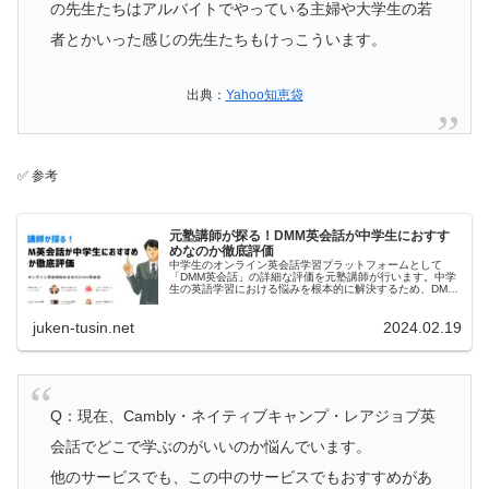
の先生たちはアルバイトでやっている主婦や大学生の若
者とかいった感じの先生たちもけっこういます。
出典：
Yahoo知恵袋
✅ 参考
元塾講師が探る！DMM英会話が中学生におすす
めなのか徹底評価
中学生のオンライン英会話学習プラットフォームとして
「DMM英会話」の詳細な評価を元塾講師が行います。中学
生の英語学習における悩みを根本的に解決するため、DMM
英会話が提供する独自の特典や効果に焦点を当て、そのお
すすめ度を徹底的に分析します。
juken-tusin.net
2024.02.19
Q：現在、Cambly・ネイティブキャンプ・レアジョブ英
会話でどこで学ぶのがいいのか悩んでいます。
他のサービスでも、この中のサービスでもおすすめがあ