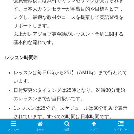
会員登録後には無料でカウンセリングが受けられま
す。日本人カウンセラーが学習目的や目標をヒアリ
ングし、最適な教材やコースを提案して英語習得を
サポートします。
以上がレアジョブ英会話のレッスン・予約に関する
基本的な流れです。
レッスン時間帯
レッスンは毎日6時から25時（AM1時）まで行われて
います。
日付変更のタイミングは25時となり、24時30分開始
のレッスンまでが当日扱いです。
1レッスンは25分で、スケジュールは30分刻みで表示
されています。すべての時間は日本時間です。
メニュー
ホーム
検索
トップ
サイドバー
予約変更方法