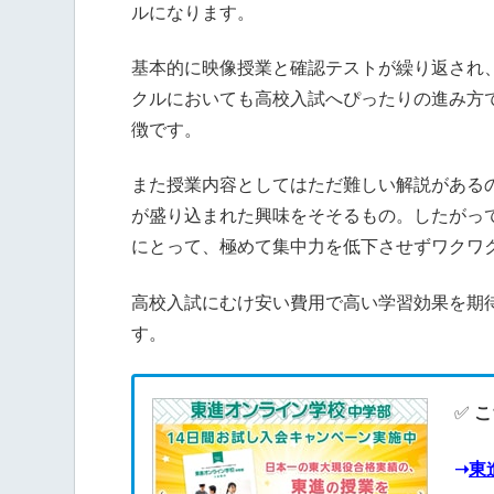
ルになります。
基本的に映像授業と確認テストが繰り返され
クルにおいても高校入試へぴったりの進み方
徴です。
また授業内容としてはただ難しい解説がある
が盛り込まれた興味をそそるもの。したがっ
にとって、極めて集中力を低下させずワクワ
高校入試にむけ安い費用で高い学習効果を期
す。
✅
こ
➝
東