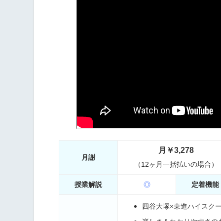
月￥3,278
月謝
（12ヶ月一括払いの場合）
授業解説
◎
定着機能
四谷大塚×東進ハイスク