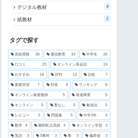
4
デジタル教材
2
紙教材
タグで探す
高校受験
36
通信教育
33
中学生
26
口コミ
25
オンライン英会話
19
おすすめ
16
評判
12
比較
7
家庭学習
7
対策
6
ランキング
6
オンライン家庭教師
5
発達障害
5
オンライン
5
塾なし
5
勉強法
5
レビュー
5
問題集
5
中学3年
4
数学
4
難関私立高校
4
オンライン学習
3
英語
3
5教科
3
塾
3
偏差値
3