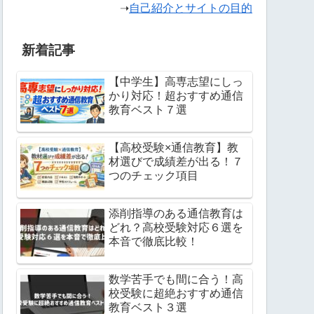
➝
自己紹介とサイトの目的
新着記事
【中学生】高専志望にしっ
かり対応！超おすすめ通信
教育ベスト７選
【高校受験×通信教育】教
材選びで成績差が出る！７
つのチェック項目
添削指導のある通信教育は
どれ？高校受験対応６選を
本音で徹底比較！
数学苦手でも間に合う！高
校受験に超絶おすすめ通信
教育ベスト３選