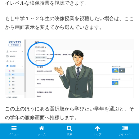
イレベルな映像授業を視聴できます。
もし中学１～２年生の映像授業を視聴したい場合は、ここ
から画面表示を変えてから選んでいきます。
この上のほうにある選択肢から学びたい学年を選ぶと、そ
の学年の履修画面へ推移します。
たとえば中学２年生を選ぶと、中学３年生と同じように講
メニュー
ホーム
検索
トップ
サイドバー