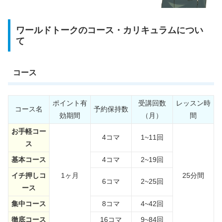
ワールドトークのコース・カリキュラムについ
て
コース
ポイント有
受講回数
レッスン時
コース名
予約保持数
効期間
（月）
間
お手軽コー
4コマ
1~11回
ス
基本コース
4コマ
2~19回
イチ押しコ
1ヶ月
25分間
6コマ
2~25回
ース
集中コース
8コマ
4~42回
徹底コース
16コマ
9~84回