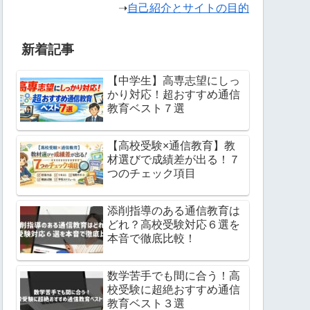
➝
自己紹介とサイトの目的
新着記事
【中学生】高専志望にしっ
かり対応！超おすすめ通信
教育ベスト７選
【高校受験×通信教育】教
材選びで成績差が出る！７
つのチェック項目
添削指導のある通信教育は
どれ？高校受験対応６選を
本音で徹底比較！
数学苦手でも間に合う！高
校受験に超絶おすすめ通信
教育ベスト３選