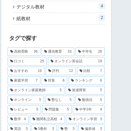
4
デジタル教材
2
紙教材
タグで探す
高校受験
36
通信教育
33
中学生
26
口コミ
25
オンライン英会話
19
おすすめ
16
評判
12
比較
7
家庭学習
7
対策
6
ランキング
6
オンライン家庭教師
5
発達障害
5
オンライン
5
塾なし
5
勉強法
5
レビュー
5
問題集
5
中学3年
4
数学
4
難関私立高校
4
オンライン学習
3
英語
3
5教科
3
塾
3
偏差値
3