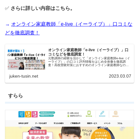
✅
さらに詳しい内容はこちら。
→
オンライン家庭教師「e-live（イーライブ）」口コミな
どを徹底調査！
オンライン家庭教師「e-live（イーライブ）」口
コミなどを徹底調査！
元塾講師の経験を活かして「オンライン家庭教師e-live（イ
ーライブ）」の口コミ評判情報をはじめ全体像を徹底調
査！高校受験対策におすすめのオンライン家庭教師なの
か？料金は適正なのか？カリキュラムや講師は？など。受
講者の口コミをはじめプロ視点からの口コミを交えながら
juken-tusin.net
2023.03.07
レビューします！
すらら