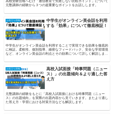
高校受験合格へむけ「通信教育で失敗しない比較ポイント」について
元塾講師の経験から３つの超重要なポイントをお話しします。
中学生がオンライン英会話を利用
お役立ち情報
する「効果」について徹底検証！
中学生がオンライン英会話を利用することで実現できる効果を徹底的
に検証。柔軟性、個別指導、緻密なフィードバック、安全な学習環境
など、オンライン英会話の利点とその効果について詳しく解説しま
す。
高校入試面接「時事問題（ニュー
お役立ち情報
ス）」の出題傾向＆より適した答
え方
元塾講師の経験をもとに「高校入試面接における時事問題（ニュー
ス）の出題傾向」を実際の出題内容から見ていきます。またより適し
た答え方・学習における対策方法なども解説します。