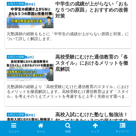
中学生の成績が上がらない「おも
お役立ち情報
な５つの原因」とおすすめの改善
対策
元塾講師の経験をもとに「中学生の成績が上がらない原因と対策」に
ついて詳しく解説します。
高校受験にむけた通信教育の「各
お役立ち情報
スタイル」におけるメリットを徹
底解説
元塾講師の経験より「高校受験にむけた通信教育のスタイル」におけ
るメリットを徹底解説します。高校受験むけ通信教育はまず「スタイ
ル」を考えそのうえでメリットを考慮すると上手く失敗せず選べま
す。
高校入試にむけた塾なし勉強法！
お役立ち情報
知っておきたい３つの超おすすめ
対策
メニュー
ホーム
検索
トップ
サイドバー